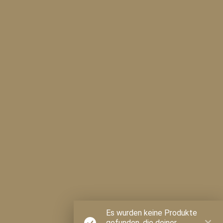
Home
/
WEBSHOP
/
weitere Spirituosen
/
Calvados
Destinazio ©2024
Whisky Shop Baden GmbH |
Datenschutz
|
Impressum
|
AGBs
Es wurden keine Produkte
gefunden, die deiner